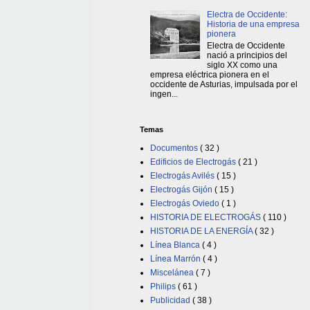
Electra de Occidente:
Historia de una empresa
pionera
Electra de Occidente
nació a principios del
siglo XX como una
empresa eléctrica pionera en el
occidente de Asturias, impulsada por el
ingen...
Temas
Documentos
( 32 )
Edificios de Electrogás
( 21 )
Electrogás Avilés
( 15 )
Electrogás Gijón
( 15 )
Electrogás Oviedo
( 1 )
HISTORIA DE ELECTROGÁS
( 110 )
HISTORIA DE LA ENERGÍA
( 32 )
Línea Blanca
( 4 )
Línea Marrón
( 4 )
Miscelánea
( 7 )
Philips
( 61 )
Publicidad
( 38 )