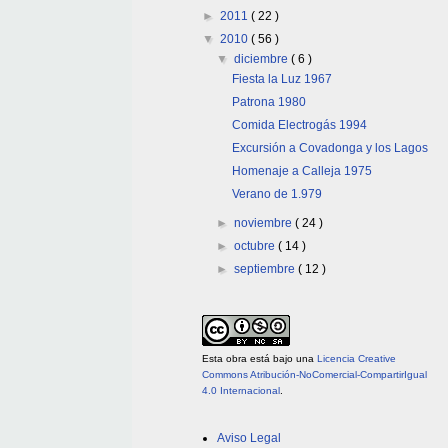
►
2011
( 22 )
▼
2010
( 56 )
▼
diciembre
( 6 )
Fiesta la Luz 1967
Patrona 1980
Comida Electrogás 1994
Excursión a Covadonga y los Lagos
Homenaje a Calleja 1975
Verano de 1.979
►
noviembre
( 24 )
►
octubre
( 14 )
►
septiembre
( 12 )
Esta obra está bajo una
Licencia Creative
Commons Atribución-NoComercial-CompartirIgual
4.0 Internacional
.
Aviso Legal