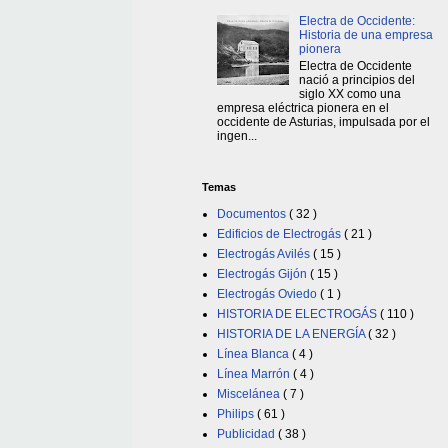
Electra de Occidente:
Historia de una empresa
pionera
Electra de Occidente
nació a principios del
siglo XX como una
empresa eléctrica pionera en el
occidente de Asturias, impulsada por el
ingen...
Temas
Documentos
( 32 )
Edificios de Electrogás
( 21 )
Electrogás Avilés
( 15 )
Electrogás Gijón
( 15 )
Electrogás Oviedo
( 1 )
HISTORIA DE ELECTROGÁS
( 110 )
HISTORIA DE LA ENERGÍA
( 32 )
Línea Blanca
( 4 )
Línea Marrón
( 4 )
Miscelánea
( 7 )
Philips
( 61 )
Publicidad
( 38 )