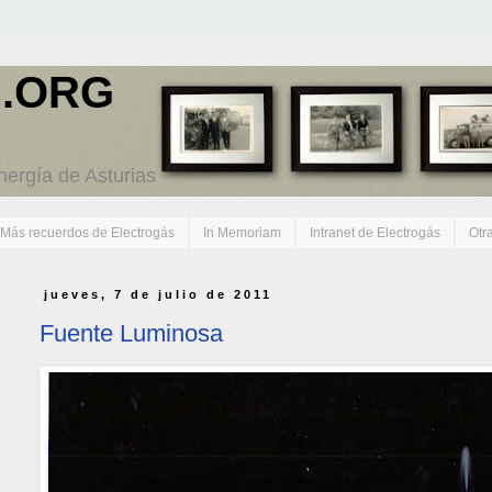
.ORG
energía de Asturias
Más recuerdos de Electrogás
In Memoriam
Intranet de Electrogás
Otr
jueves, 7 de julio de 2011
Fuente Luminosa