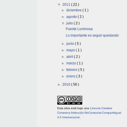
▼
2011
( 22 )
►
diciembre
( 1 )
►
agosto
( 2 )
▼
julio
( 2 )
Fuente Luminosa
Lo importante es seguir quedando
►
junio
( 5 )
►
mayo
( 1 )
►
abril
( 2 )
►
marzo
( 1 )
►
febrero
( 5 )
►
enero
( 3 )
►
2010
( 56 )
Esta obra está bajo una
Licencia Creative
Commons Atribución-NoComercial-CompartirIgual
4.0 Internacional
.