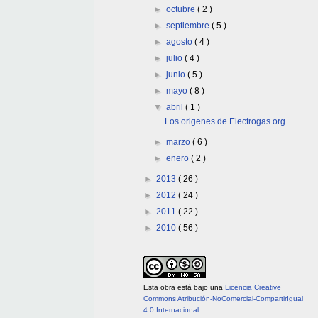
►
octubre
( 2 )
►
septiembre
( 5 )
►
agosto
( 4 )
►
julio
( 4 )
►
junio
( 5 )
►
mayo
( 8 )
▼
abril
( 1 )
Los origenes de Electrogas.org
►
marzo
( 6 )
►
enero
( 2 )
►
2013
( 26 )
►
2012
( 24 )
►
2011
( 22 )
►
2010
( 56 )
Esta obra está bajo una
Licencia Creative
Commons Atribución-NoComercial-CompartirIgual
4.0 Internacional
.