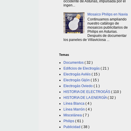
occidente de Asturias, impulsada por el
ingen...
Mosaico Philips en Navia
Continuamos ampliando
nuestro catálogo de
mosaicos publicitarios de
Philips en Asturias.
Después de documentar
los paneles de Villaviciosa ...
Temas
Documentos
( 32 )
Edificios de Electrogás
( 21 )
Electrogás Avilés
( 15 )
Electrogás Gijón
( 15 )
Electrogás Oviedo
( 1 )
HISTORIA DE ELECTROGÁS
( 110 )
HISTORIA DE LA ENERGÍA
( 32 )
Línea Blanca
( 4 )
Línea Marrón
( 4 )
Miscelánea
( 7 )
Philips
( 61 )
Publicidad
( 38 )