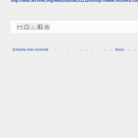
http://web.archive.org/web/20020625113245/http://www.muslera.co
Entrada más reciente
Inicio