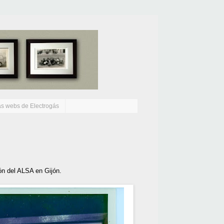
as webs de Electrogás
ión del ALSA en Gijón.