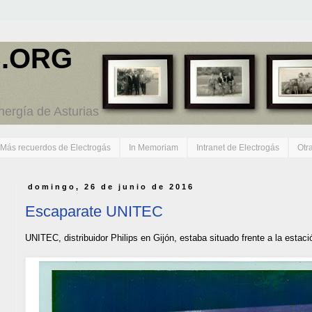
.ORG
energía de Asturias
Más recuerdos de Electrogás
In Memoriam
Intranet de Electrogás
Otr
domingo, 26 de junio de 2016
Escaparate UNITEC
UNITEC, distribuidor Philips en Gijón, estaba situado frente a la estac