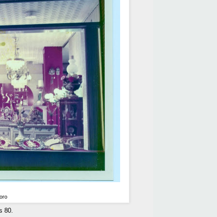
oro
s 80.