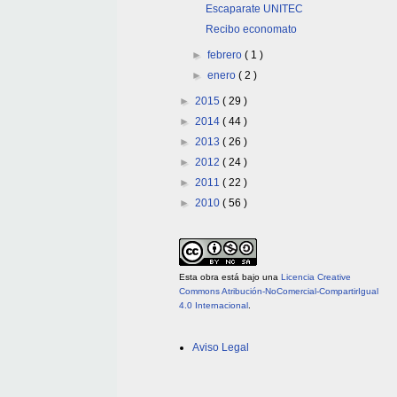
Escaparate UNITEC
Recibo economato
►
febrero
( 1 )
►
enero
( 2 )
►
2015
( 29 )
►
2014
( 44 )
►
2013
( 26 )
►
2012
( 24 )
►
2011
( 22 )
►
2010
( 56 )
Esta obra está bajo una
Licencia Creative
Commons Atribución-NoComercial-CompartirIgual
4.0 Internacional
.
Aviso Legal