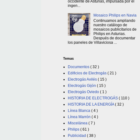
occidente de Asturias, impulsada por el
ingen...
Mosaico Philips en Navia
Continuamos ampliando
nuestro catálogo de
mosaicos publicitarios de
Philips en Asturias.
Después de documentar
los paneles de Villaviciosa ...
Temas
Documentos
( 32 )
Edificios de Electrogás
( 21 )
Electrogás Avilés
( 15 )
Electrogás Gijón
( 15 )
Electrogás Oviedo
( 1 )
HISTORIA DE ELECTROGÁS
( 110 )
HISTORIA DE LA ENERGÍA
( 32 )
Línea Blanca
( 4 )
Línea Marrón
( 4 )
Miscelánea
( 7 )
Philips
( 61 )
Publicidad
( 38 )