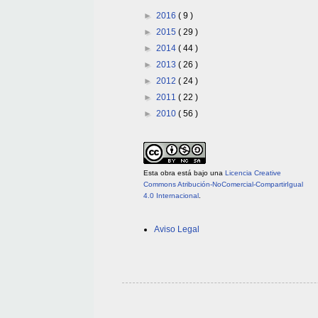
►
2016
( 9 )
►
2015
( 29 )
►
2014
( 44 )
►
2013
( 26 )
►
2012
( 24 )
►
2011
( 22 )
►
2010
( 56 )
Esta obra está bajo una
Licencia Creative
Commons Atribución-NoComercial-CompartirIgual
4.0 Internacional
.
Aviso Legal