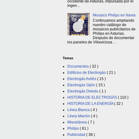
occidente de Asturias, impulsada por el
ingen...
Mosaico Philips en Navia
Continuamos ampliando
nuestro catálogo de
mosaicos publicitarios de
Philips en Asturias.
Después de documentar
los paneles de Villaviciosa ...
Temas
Documentos
( 32 )
Edificios de Electrogás
( 21 )
Electrogás Avilés
( 15 )
Electrogás Gijón
( 15 )
Electrogás Oviedo
( 1 )
HISTORIA DE ELECTROGÁS
( 110 )
HISTORIA DE LA ENERGÍA
( 32 )
Línea Blanca
( 4 )
Línea Marrón
( 4 )
Miscelánea
( 7 )
Philips
( 61 )
Publicidad
( 38 )