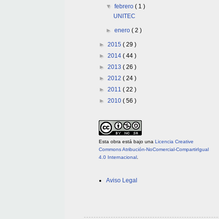
▼
febrero
( 1 )
UNITEC
►
enero
( 2 )
►
2015
( 29 )
►
2014
( 44 )
►
2013
( 26 )
►
2012
( 24 )
►
2011
( 22 )
►
2010
( 56 )
Esta obra está bajo una
Licencia Creative
Commons Atribución-NoComercial-CompartirIgual
4.0 Internacional
.
Aviso Legal