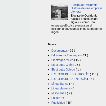
Electra de Occidente:
Historia de una empresa
pionera
Electra de Occidente
nació a principios del
siglo XX como una
empresa eléctrica pionera en el
occidente de Asturias, impulsada por el
ingen...
Temas
Documentos
( 32 )
Edificios de Electrogás
( 21 )
Electrogás Avilés
( 15 )
Electrogás Gijón
( 15 )
Electrogás Oviedo
( 1 )
HISTORIA DE ELECTROGÁS
( 110 )
HISTORIA DE LA ENERGÍA
( 32 )
Línea Blanca
( 4 )
Línea Marrón
( 4 )
Miscelánea
( 7 )
Philips
( 61 )
Publicidad
( 38 )